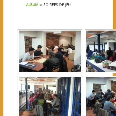
ALBUM
»
SOIREES DE JEU
[SHOW 